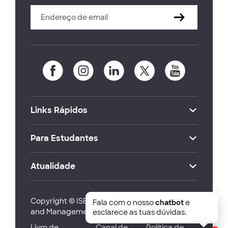
Links Rápidos
Para Estudantes
Atualidade
Copyright © ISEG Lisbon School of Economics
Fala com o nosso
chatbot
e
and Management 2026
esclarece as tuas dúvidas.
Livro de
Canal de
Política de