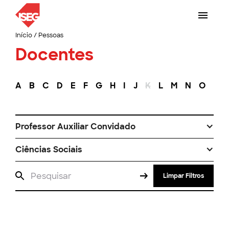
Início
/
Pessoas
Docentes
A
B
C
D
E
F
G
H
I
J
K
L
M
N
O
P
Professor Auxiliar Convidado
Ciências Sociais
Limpar Filtros