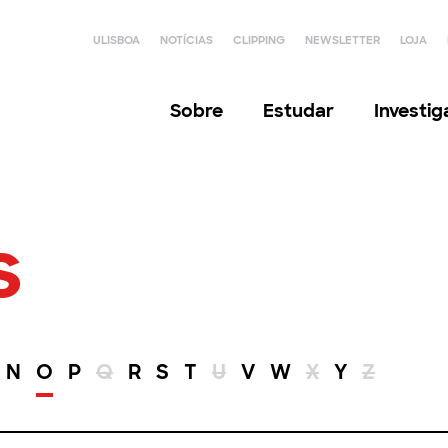
ULISBOA
NOTÍCIAS
CLIPPING
NEWSLETTER
LOJA
Sobre
Estudar
Investi
s
N
O
P
Q
R
S
T
U
V
W
X
Y
Z