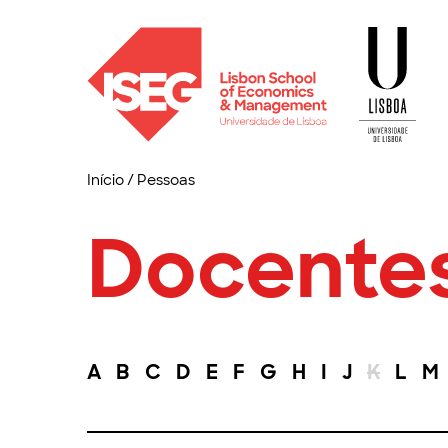
Início
/
Pessoas
Docente
A
B
C
D
E
F
G
H
I
J
K
L
M