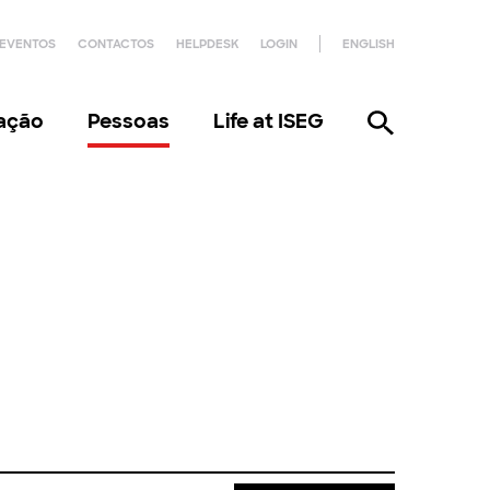
EVENTOS
CONTACTOS
HELPDESK
LOGIN
ENGLISH
gação
Pessoas
Life at ISEG