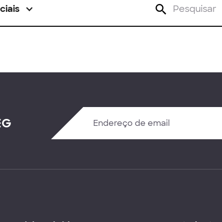
ciais
EG