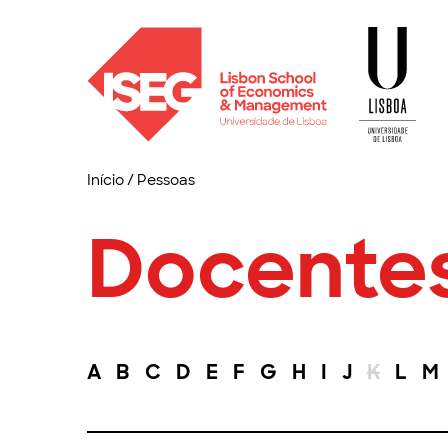
Início
/
Pessoas
Docente
A
B
C
D
E
F
G
H
I
J
K
L
M