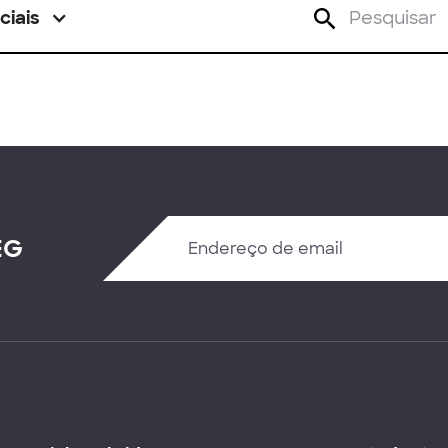
ciais
EG