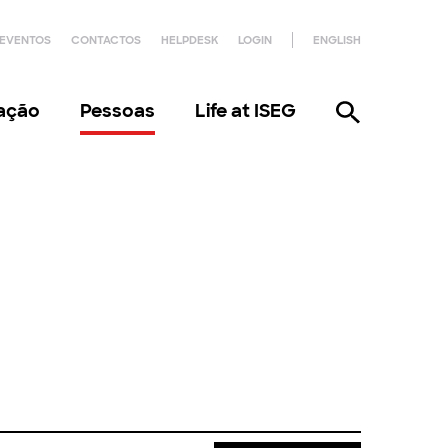
EVENTOS
CONTACTOS
HELPDESK
LOGIN
ENGLISH
gação
Pessoas
Life at ISEG