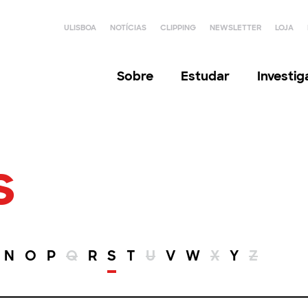
ULISBOA
NOTÍCIAS
CLIPPING
NEWSLETTER
LOJA
Sobre
Estudar
Investi
s
N
O
P
Q
R
S
T
U
V
W
X
Y
Z