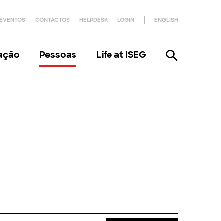
EVENTOS
CONTACTOS
HELPDESK
LOGIN
ENGLISH
gação
Pessoas
Life at ISEG