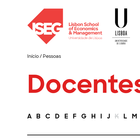
Início
/
Pessoas
Docente
A
B
C
D
E
F
G
H
I
J
K
L
M