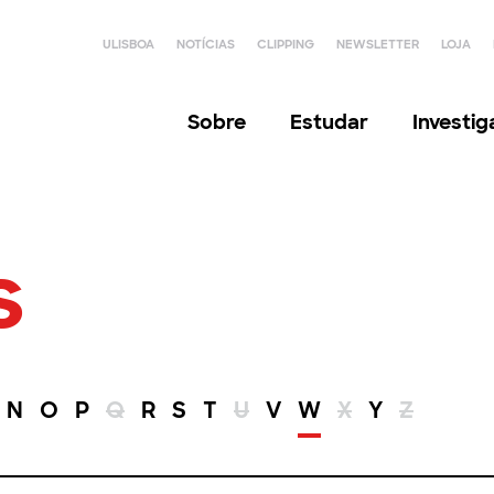
ULISBOA
NOTÍCIAS
CLIPPING
NEWSLETTER
LOJA
Sobre
Estudar
Investi
s
N
O
P
Q
R
S
T
U
V
W
X
Y
Z