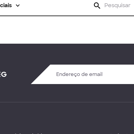
ciais
EG