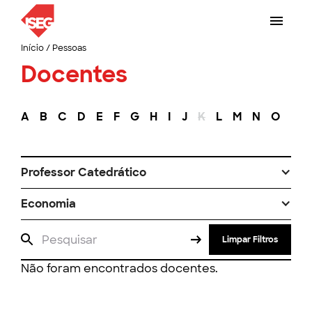
Início
/
Pessoas
Docentes
A
B
C
D
E
F
G
H
I
J
K
L
M
N
O
P
Professor Catedrático
Economia
Limpar Filtros
Não foram encontrados docentes.