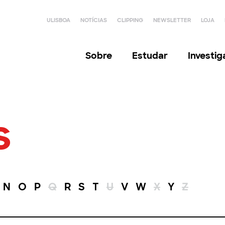
ULISBOA
NOTÍCIAS
CLIPPING
NEWSLETTER
LOJA
Sobre
Estudar
Investi
s
N
O
P
Q
R
S
T
U
V
W
X
Y
Z