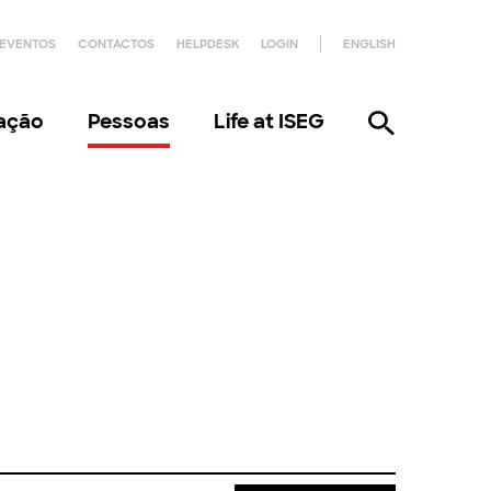
EVENTOS
CONTACTOS
HELPDESK
LOGIN
ENGLISH
gação
Pessoas
Life at ISEG