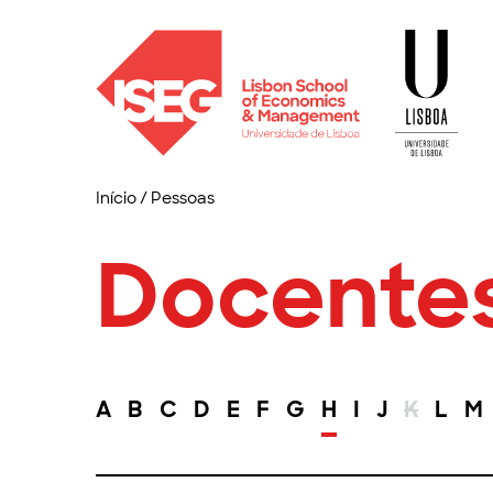
Início
/
Pessoas
Docente
A
B
C
D
E
F
G
H
I
J
K
L
M