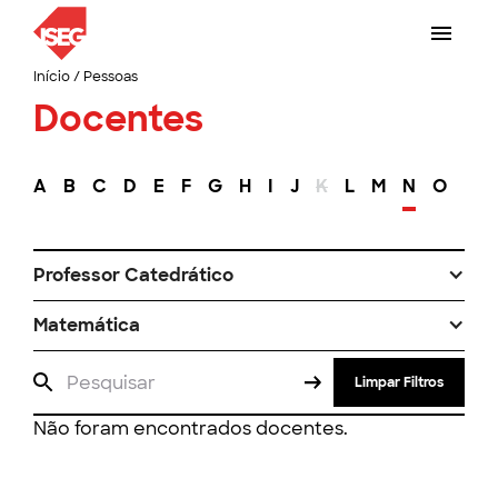
Início
/
Pessoas
Docentes
A
B
C
D
E
F
G
H
I
J
K
L
M
N
O
P
Professor Catedrático
Matemática
Limpar Filtros
Não foram encontrados docentes.