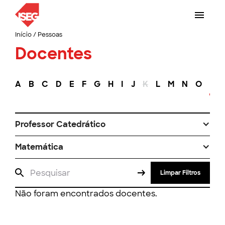
Início
/
Pessoas
Docentes
A
B
C
D
E
F
G
H
I
J
K
L
M
N
O
P
Professor Catedrático
Matemática
Limpar Filtros
Não foram encontrados docentes.