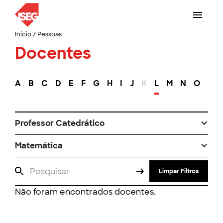
Início
/
Pessoas
Docentes
A
B
C
D
E
F
G
H
I
J
K
L
M
N
O
P
Professor Catedrático
Matemática
Limpar Filtros
Não foram encontrados docentes.