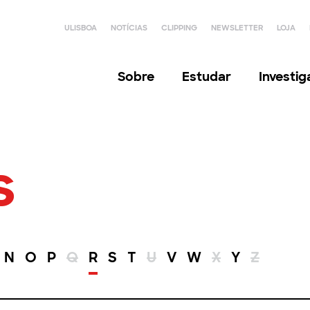
ULISBOA
NOTÍCIAS
CLIPPING
NEWSLETTER
LOJA
Sobre
Estudar
Investi
s
N
O
P
Q
R
S
T
U
V
W
X
Y
Z