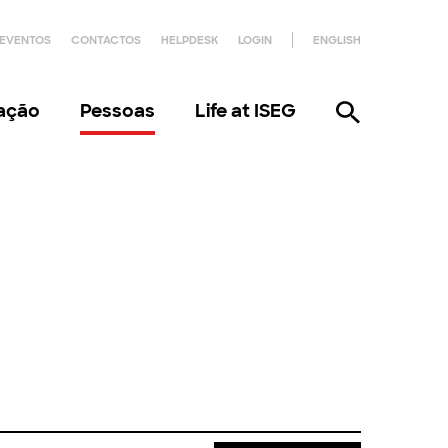
EVENTOS
CONTACTOS
HELPDESK
LOGIN
ENGLISH
gação
Pessoas
Life at ISEG