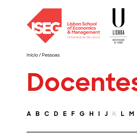
Início
/
Pessoas
Docente
A
B
C
D
E
F
G
H
I
J
K
L
M