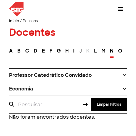
Início
/
Pessoas
Docentes
A
B
C
D
E
F
G
H
I
J
K
L
M
N
O
P
Professor Catedrático Convidado
Economia
Limpar Filtros
Não foram encontrados docentes.