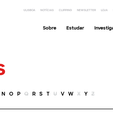
ULISBOA
NOTÍCIAS
CLIPPING
NEWSLETTER
LOJA
Sobre
Estudar
Investi
s
N
O
P
Q
R
S
T
U
V
W
X
Y
Z