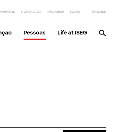
EVENTOS
CONTACTOS
HELPDESK
LOGIN
ENGLISH
gação
Pessoas
Life at ISEG