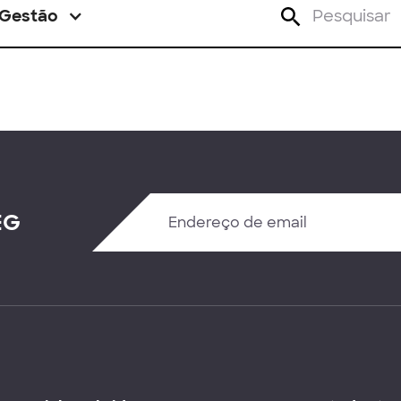
Gestão
EG