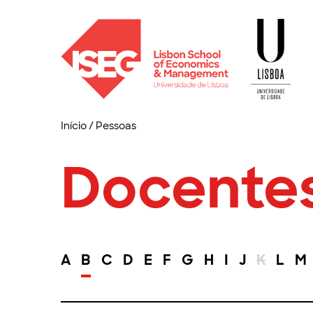
Início
/
Pessoas
Docente
A
B
C
D
E
F
G
H
I
J
K
L
M