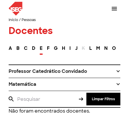
Início
/
Pessoas
Docentes
A
B
C
D
E
F
G
H
I
J
K
L
M
N
O
P
Professor Catedrático Convidado
Matemática
Limpar Filtros
Não foram encontrados docentes.