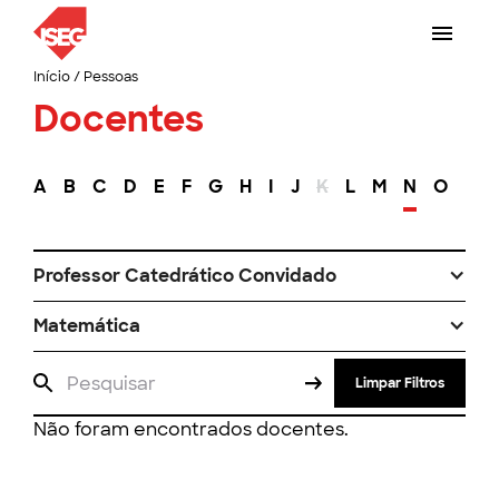
Início
/
Pessoas
Docentes
A
B
C
D
E
F
G
H
I
J
K
L
M
N
O
P
Professor Catedrático Convidado
Matemática
Limpar Filtros
Não foram encontrados docentes.