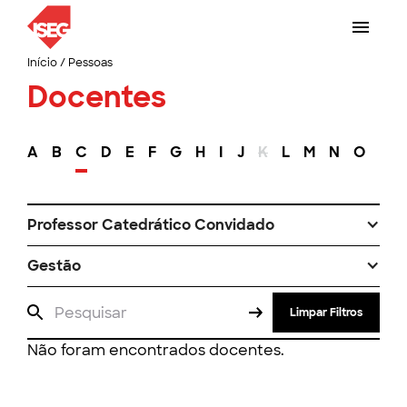
Início
/
Pessoas
Docentes
A
B
C
D
E
F
G
H
I
J
K
L
M
N
O
P
Professor Catedrático Convidado
Gestão
Limpar Filtros
Não foram encontrados docentes.