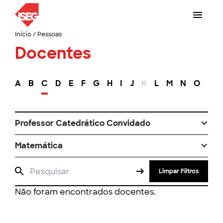
Início
/
Pessoas
Docentes
A
B
C
D
E
F
G
H
I
J
K
L
M
N
O
P
Professor Catedrático Convidado
Matemática
Limpar Filtros
Não foram encontrados docentes.