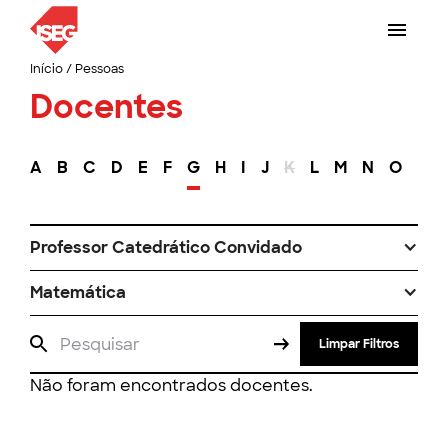
Início
/
Pessoas
Docentes
A
B
C
D
E
F
G
H
I
J
K
L
M
N
O
P
Professor Catedrático Convidado
Matemática
Limpar Filtros
Não foram encontrados docentes.