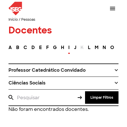
Início
/
Pessoas
Docentes
A
B
C
D
E
F
G
H
I
J
K
L
M
N
O
P
Professor Catedrático Convidado
Ciências Sociais
Limpar Filtros
Não foram encontrados docentes.