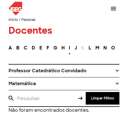
Início
/
Pessoas
Docentes
A
B
C
D
E
F
G
H
I
J
K
L
M
N
O
P
Professor Catedrático Convidado
Matemática
Limpar Filtros
Não foram encontrados docentes.