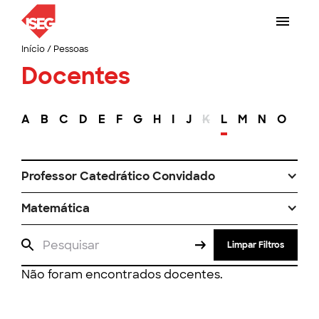
Início
/
Pessoas
Docentes
A
B
C
D
E
F
G
H
I
J
K
L
M
N
O
P
Professor Catedrático Convidado
Matemática
Limpar Filtros
Não foram encontrados docentes.