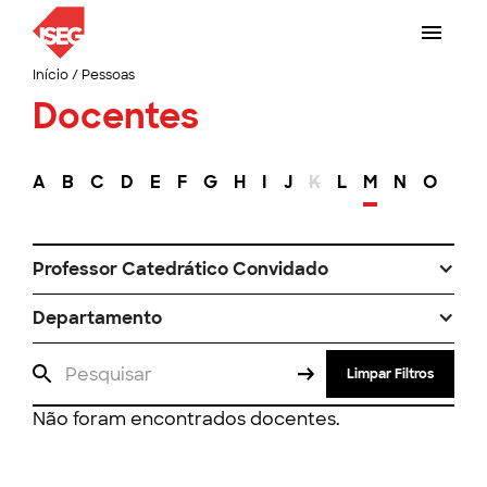
Início
/
Pessoas
Docentes
A
B
C
D
E
F
G
H
I
J
K
L
M
N
O
P
Professor Catedrático Convidado
Departamento
Limpar Filtros
Não foram encontrados docentes.