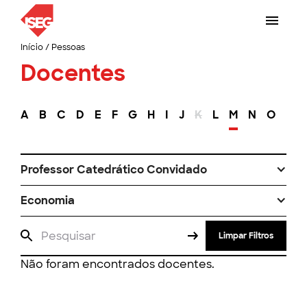
Início
/
Pessoas
Docentes
A
B
C
D
E
F
G
H
I
J
K
L
M
N
O
P
Professor Catedrático Convidado
Economia
Limpar Filtros
Não foram encontrados docentes.