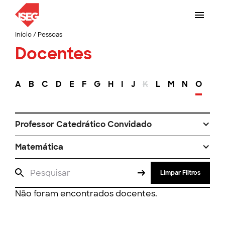
Início
/
Pessoas
Docentes
A
B
C
D
E
F
G
H
I
J
K
L
M
N
O
P
Professor Catedrático Convidado
Matemática
Limpar Filtros
Não foram encontrados docentes.