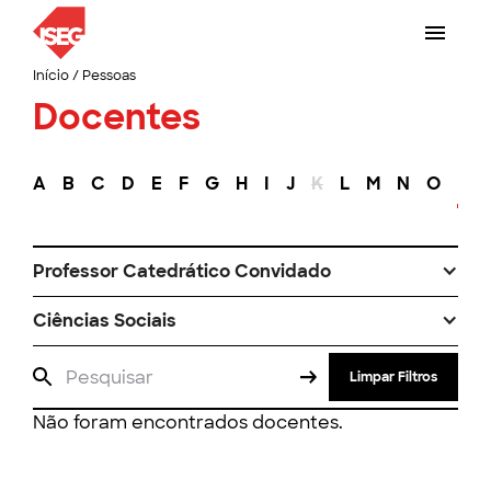
Início
/
Pessoas
Docentes
A
B
C
D
E
F
G
H
I
J
K
L
M
N
O
P
Professor Catedrático Convidado
Ciências Sociais
Limpar Filtros
Não foram encontrados docentes.