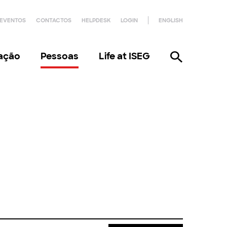
EVENTOS
CONTACTOS
HELPDESK
LOGIN
ENGLISH
gação
Pessoas
Life at ISEG