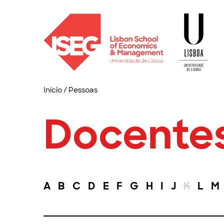
Início
/
Pessoas
Docente
A
B
C
D
E
F
G
H
I
J
K
L
M