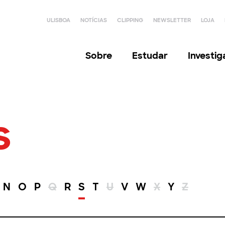
ULISBOA
NOTÍCIAS
CLIPPING
NEWSLETTER
LOJA
Sobre
Estudar
Investi
s
N
O
P
Q
R
S
T
U
V
W
X
Y
Z