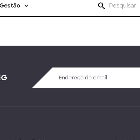
Gestão
EG