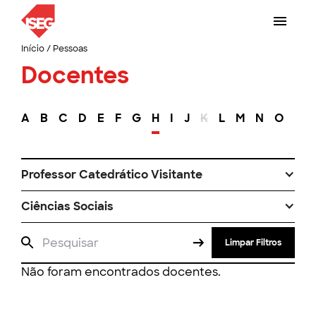
Início
/
Pessoas
Docentes
A
B
C
D
E
F
G
H
I
J
K
L
M
N
O
P
Professor Catedrático Visitante
Ciências Sociais
Limpar Filtros
Não foram encontrados docentes.