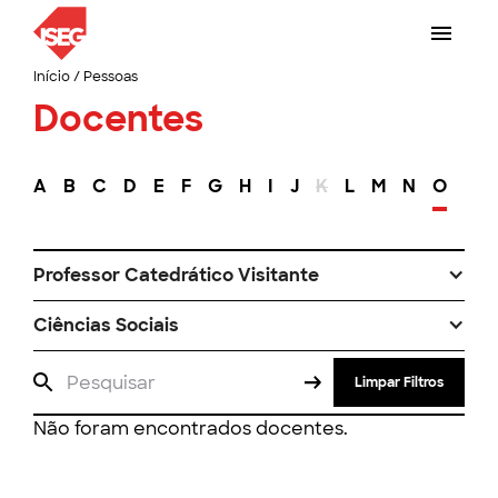
Início
/
Pessoas
Docentes
A
B
C
D
E
F
G
H
I
J
K
L
M
N
O
P
Professor Catedrático Visitante
Ciências Sociais
Limpar Filtros
Não foram encontrados docentes.