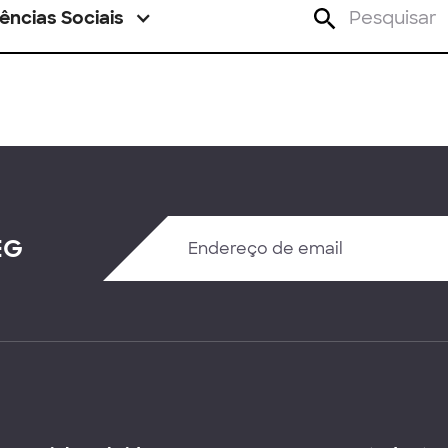
ências Sociais
EG