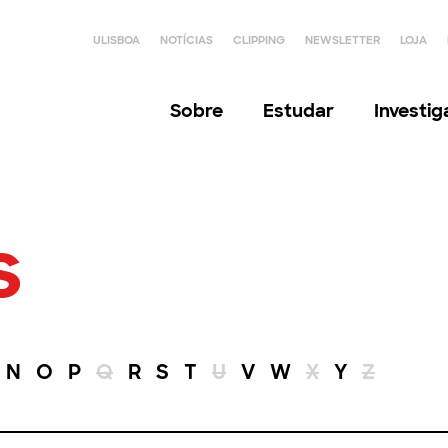
ULISBOA
NOTÍCIAS
CLIPPING
NEWSLETTER
LOJA
Sobre
Estudar
Investi
s
N
O
P
Q
R
S
T
U
V
W
X
Y
Z