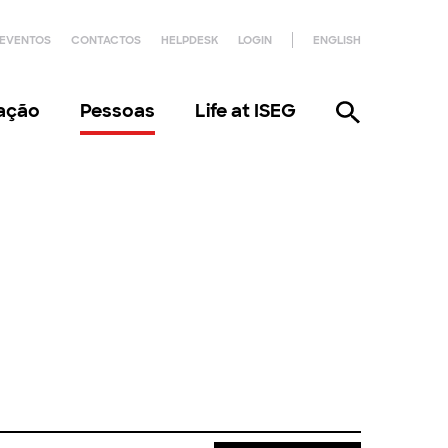
EVENTOS
CONTACTOS
HELPDESK
LOGIN
ENGLISH
gação
Pessoas
Life at ISEG