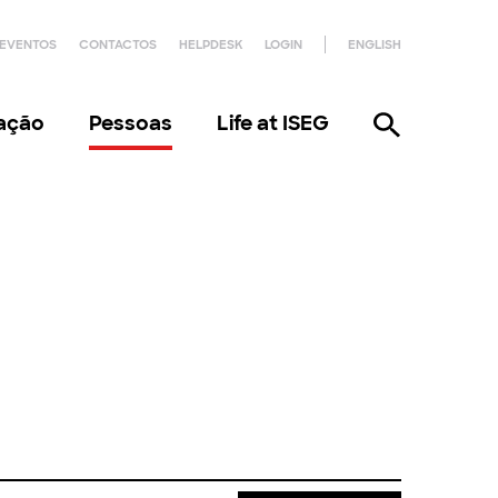
EVENTOS
CONTACTOS
HELPDESK
LOGIN
ENGLISH
gação
Pessoas
Life at ISEG