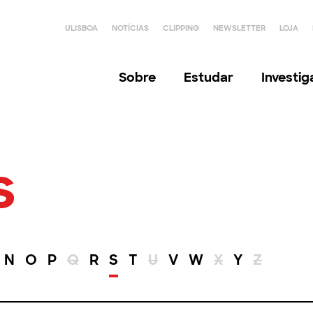
ULISBOA
NOTÍCIAS
CLIPPING
NEWSLETTER
LOJA
Sobre
Estudar
Investi
s
N
O
P
Q
R
S
T
U
V
W
X
Y
Z