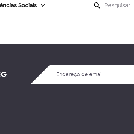
ências Sociais
EG