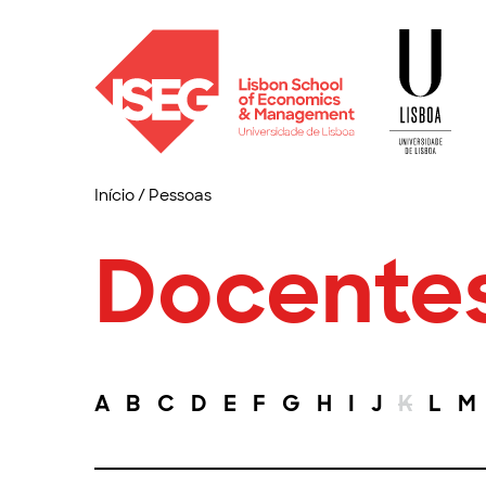
Início
/
Pessoas
Docente
A
B
C
D
E
F
G
H
I
J
K
L
M