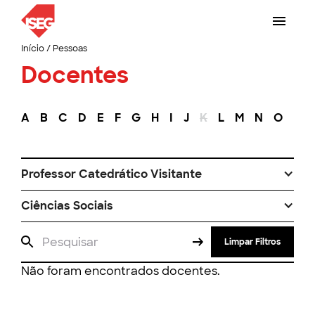
Início
/
Pessoas
Docentes
A
B
C
D
E
F
G
H
I
J
K
L
M
N
O
P
Professor Catedrático Visitante
Ciências Sociais
Limpar Filtros
Não foram encontrados docentes.