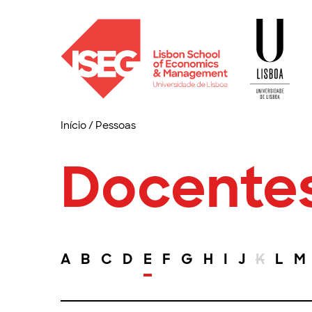
Início
/
Pessoas
Docente
A
B
C
D
E
F
G
H
I
J
K
L
M