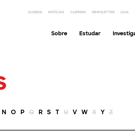
ULISBOA
NOTÍCIAS
CLIPPING
NEWSLETTER
LOJA
Sobre
Estudar
Investi
s
N
O
P
Q
R
S
T
U
V
W
X
Y
Z