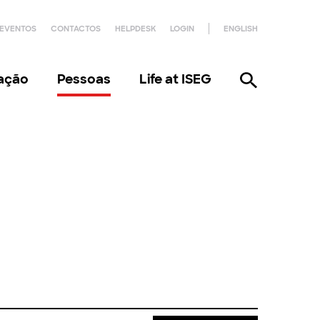
EVENTOS
CONTACTOS
HELPDESK
LOGIN
ENGLISH
gação
Pessoas
Life at ISEG