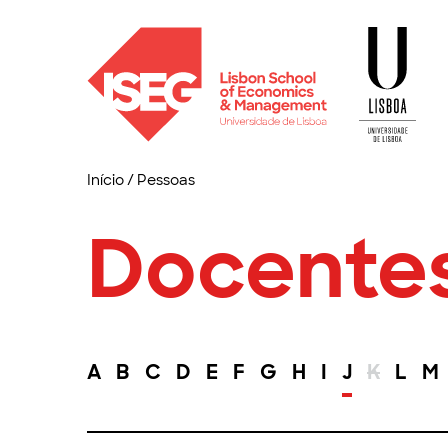
Início
/
Pessoas
Docente
A
B
C
D
E
F
G
H
I
J
K
L
M