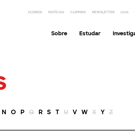
ULISBOA
NOTÍCIAS
CLIPPING
NEWSLETTER
LOJA
Sobre
Estudar
Investi
s
N
O
P
Q
R
S
T
U
V
W
X
Y
Z