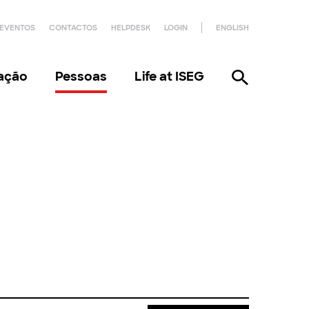
EVENTOS
CONTACTOS
HELPDESK
LOGIN
ENGLISH
gação
Pessoas
Life at ISEG