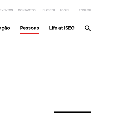
EVENTOS
CONTACTOS
HELPDESK
LOGIN
ENGLISH
gação
Pessoas
Life at ISEG