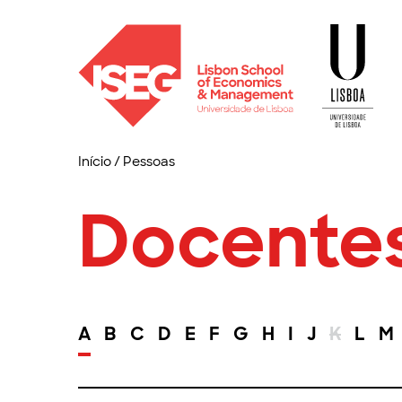
Início
/
Pessoas
Docente
A
B
C
D
E
F
G
H
I
J
K
L
M