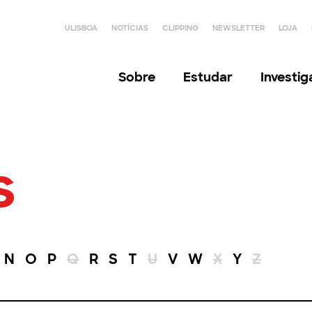
ULISBOA
NOTÍCIAS
CLIPPING
NEWSLETTER
LOJA
Sobre
Estudar
Investi
s
N
O
P
Q
R
S
T
U
V
W
X
Y
Z