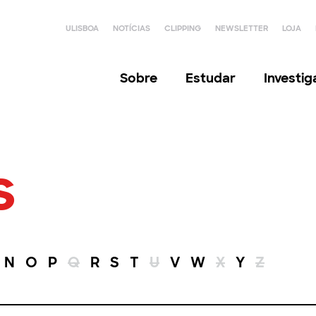
ULISBOA
NOTÍCIAS
CLIPPING
NEWSLETTER
LOJA
Sobre
Estudar
Investi
s
N
O
P
Q
R
S
T
U
V
W
X
Y
Z