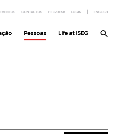
EVENTOS
CONTACTOS
HELPDESK
LOGIN
ENGLISH
gação
Pessoas
Life at ISEG