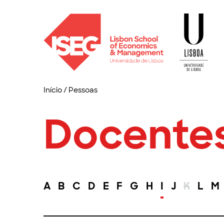
Início
/
Pessoas
Docente
A
B
C
D
E
F
G
H
I
J
K
L
M