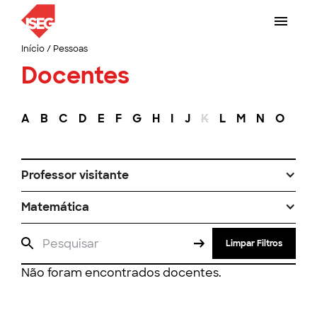
Início
/
Pessoas
Docentes
A
B
C
D
E
F
G
H
I
J
K
L
M
N
O
P
Professor visitante
Matemática
Limpar Filtros
Não foram encontrados docentes.