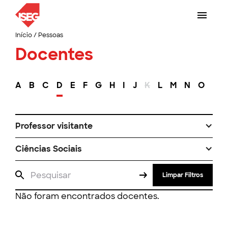
Início
/
Pessoas
Docentes
A
B
C
D
E
F
G
H
I
J
K
L
M
N
O
P
Professor visitante
Ciências Sociais
Limpar Filtros
Não foram encontrados docentes.