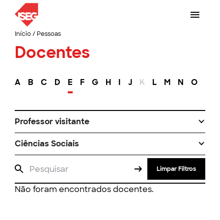
Início
/
Pessoas
Docentes
A
B
C
D
E
F
G
H
I
J
K
L
M
N
O
P
Professor visitante
Ciências Sociais
Limpar Filtros
Não foram encontrados docentes.