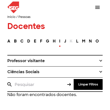
Início
/
Pessoas
Docentes
A
B
C
D
E
F
G
H
I
J
K
L
M
N
O
P
Professor visitante
Ciências Sociais
Limpar Filtros
Não foram encontrados docentes.