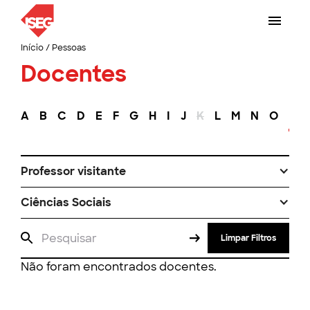
Início
/
Pessoas
Docentes
A
B
C
D
E
F
G
H
I
J
K
L
M
N
O
P
Professor visitante
Ciências Sociais
Limpar Filtros
Não foram encontrados docentes.