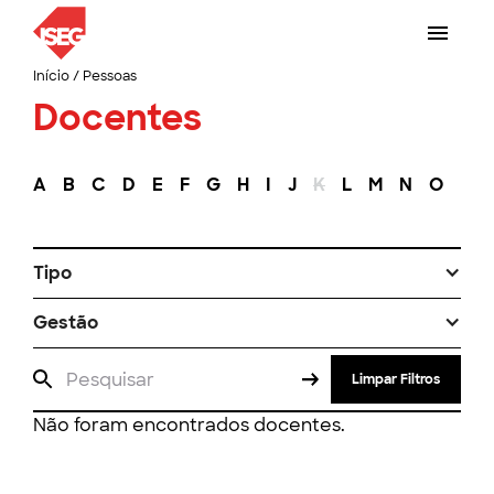
Início
/
Pessoas
Docentes
A
B
C
D
E
F
G
H
I
J
K
L
M
N
O
P
Tipo
Gestão
Limpar Filtros
Não foram encontrados docentes.