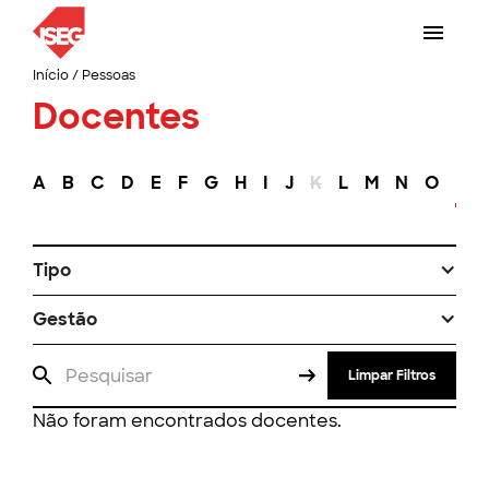
Início
/
Pessoas
Docentes
A
B
C
D
E
F
G
H
I
J
K
L
M
N
O
P
Tipo
Gestão
Limpar Filtros
Não foram encontrados docentes.