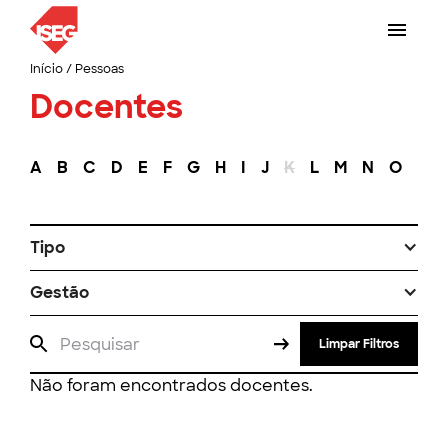
Início
/
Pessoas
Docentes
A
B
C
D
E
F
G
H
I
J
K
L
M
N
O
P
Tipo
Gestão
Limpar Filtros
Não foram encontrados docentes.