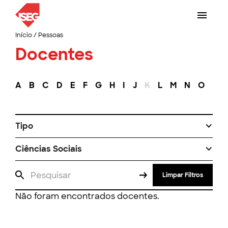
Início
/
Pessoas
Docentes
A
B
C
D
E
F
G
H
I
J
K
L
M
N
O
P
Tipo
Ciências Sociais
Limpar Filtros
Não foram encontrados docentes.