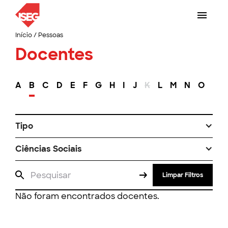
Início
/
Pessoas
Docentes
A
B
C
D
E
F
G
H
I
J
K
L
M
N
O
P
Tipo
Ciências Sociais
Limpar Filtros
Não foram encontrados docentes.