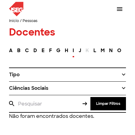
Início
/
Pessoas
Docentes
A
B
C
D
E
F
G
H
I
J
K
L
M
N
O
P
Tipo
Ciências Sociais
Limpar Filtros
Não foram encontrados docentes.