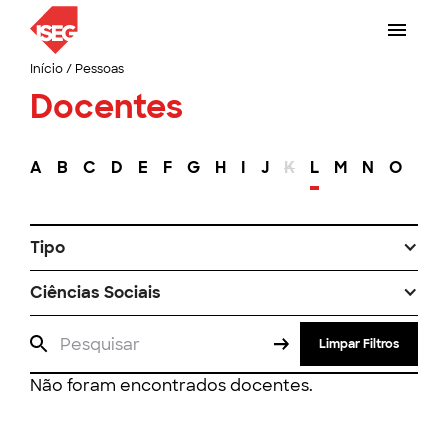
Início
/
Pessoas
Docentes
A
B
C
D
E
F
G
H
I
J
K
L
M
N
O
P
Tipo
Ciências Sociais
Limpar Filtros
Não foram encontrados docentes.