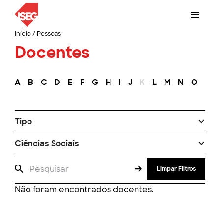
Início
/
Pessoas
Docentes
A
B
C
D
E
F
G
H
I
J
K
L
M
N
O
P
Tipo
Ciências Sociais
Limpar Filtros
Não foram encontrados docentes.