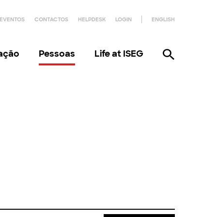
EVENTOS
CONTACTOS
HELPDESK
LOGIN
ENGLISH
gação
Pessoas
Life at ISEG