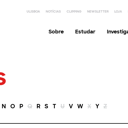
ULISBOA
NOTÍCIAS
CLIPPING
NEWSLETTER
LOJA
Sobre
Estudar
Investi
s
N
O
P
Q
R
S
T
U
V
W
X
Y
Z