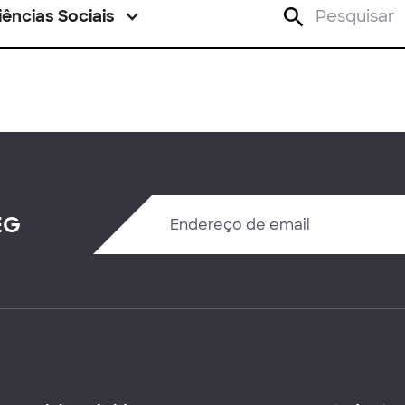
iências Sociais
EG