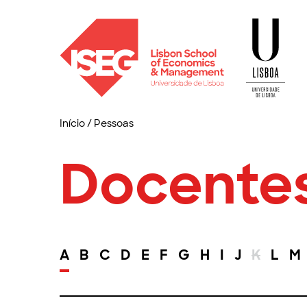
Início
/
Pessoas
Docente
A
B
C
D
E
F
G
H
I
J
K
L
M