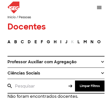
Início
/
Pessoas
Docentes
A
B
C
D
E
F
G
H
I
J
K
L
M
N
O
P
Professor Auxiliar com Agregação
Ciências Sociais
Limpar Filtros
Não foram encontrados docentes.