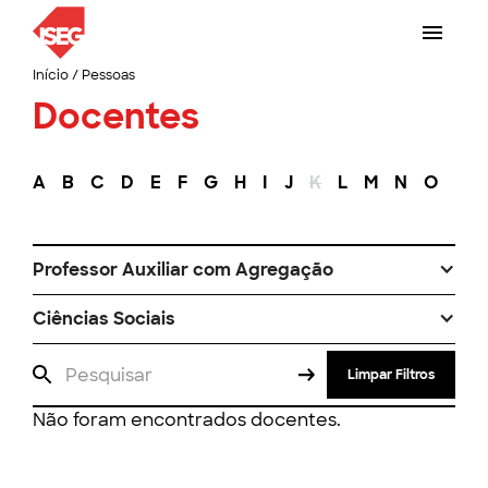
Início
/
Pessoas
Docentes
A
B
C
D
E
F
G
H
I
J
K
L
M
N
O
P
Professor Auxiliar com Agregação
Ciências Sociais
Limpar Filtros
Não foram encontrados docentes.